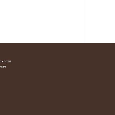
сности
ения