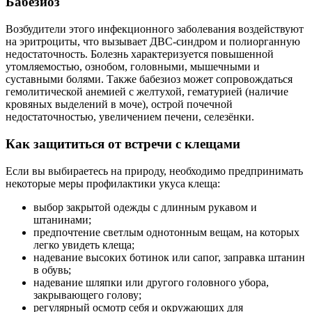
Бабезиоз
Возбудители этого инфекционного заболевания воздействуют
на эритроциты, что вызывает ДВС-синдром и полиорганную
недостаточность. Болезнь характеризуется повышенной
утомляемостью, ознобом, головными, мышечными и
суставными болями. Также бабезиоз может сопровождаться
гемолитической анемией с желтухой, гематурией (наличие
кровяных выделений в моче), острой почечной
недостаточностью, увеличением печени, селезёнки.
Как защититься от встречи с клещами
Если вы выбираетесь на природу, необходимо предпринимать
некоторые меры профилактики укуса клеща:
выбор закрытой одежды с длинным рукавом и
штанинами;
предпочтение светлым однотонным вещам, на которых
легко увидеть клеща;
надевание высоких ботинок или сапог, заправка штанин
в обувь;
надевание шляпки или другого головного убора,
закрывающего голову;
регулярный осмотр себя и окружающих для