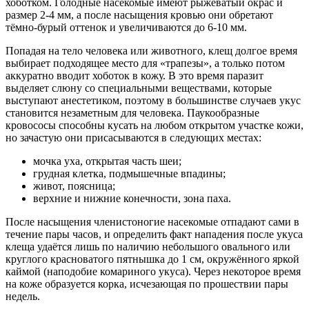
хоботком. Голодные насекомые имеют рыжеватый окрас и
размер 2-4 мм, а после насыщения кровью они обретают
тёмно-бурый оттенок и увеличиваются до 6-10 мм.
Попадая на тело человека или животного, клещ долгое время
выбирает подходящее место для «трапезы», а только потом
аккуратно вводит хоботок в кожу. В это время паразит
выделяет слюну со специальными веществами, которые
выступают анестетиком, поэтому в большинстве случаев укус
становится незаметным для человека. Паукообразные
кровососы способны кусать на любом открытом участке кожи,
но зачастую они присасываются в следующих местах:
мочка уха, открытая часть шеи;
грудная клетка, подмышечные впадины;
живот, поясница;
верхние и нижние конечности, зона паха.
После насыщения членистоногие насекомые отпадают сами в
течение пары часов, и определить факт нападения после укуса
клеща удаётся лишь по наличию небольшого овального или
круглого красноватого пятнышка до 1 см, окружённого яркой
каймой (наподобие комариного укуса). Через некоторое время
на коже образуется корка, исчезающая по прошествии пары
недель.