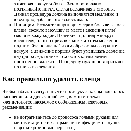
затягивая вокруг хоботка. Затем осторожно
подтягивайте нитку, слегка раскачивая в стороны.
Данная процедура должна выполняться медленно и
ювелирно, дабы не оторвалось жало.
Шприцом. Возьмите шприц диаметром больше размера
клеща, срежьте верхушку (в месте надевания иглы),
смочите кожу водой. Наденьте «цилиндр» вокруг
вредителя, плотно прижав к коже, а затем медленно
поднимайте поршень. Таким образом вы создадите
вакуум, а движение поршня будет уменьшать давление
внутри, вследствие чего хоботок клеща начнёт
постепенно вылезать. Процедуру нужно повторять до
полного извлечения.
Как правильно удалить клеща
Чтобы избежать ситуации, что после укуса клеща появилось
нагноение или другая проблема, важно извлекать
членистоногое насекомое с соблюдением некоторых
рекомендаций:
не дотрагивайтесь до кровососа голыми руками для
минимизации риска заражения инфекциями – лучше
наденьте резиновые перчатки;