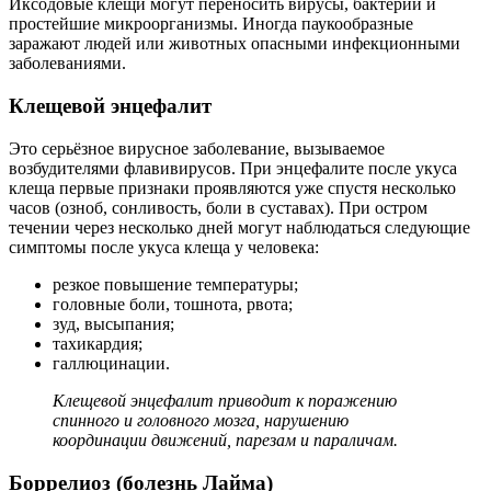
Иксодовые клещи могут переносить вирусы, бактерии и
простейшие микроорганизмы. Иногда паукообразные
заражают людей или животных опасными инфекционными
заболеваниями.
Клещевой энцефалит
Это серьёзное вирусное заболевание, вызываемое
возбудителями флавивирусов. При энцефалите после укуса
клеща первые признаки проявляются уже спустя несколько
часов (озноб, сонливость, боли в суставах). При остром
течении через несколько дней могут наблюдаться следующие
симптомы после укуса клеща у человека:
резкое повышение температуры;
головные боли, тошнота, рвота;
зуд, высыпания;
тахикардия;
галлюцинации.
Клещевой энцефалит приводит к поражению
спинного и головного мозга, нарушению
координации движений, парезам и параличам.
Боррелиоз (болезнь Лайма)