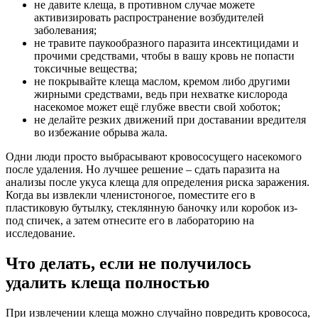
не давите клеща, в противном случае можете
активизировать распространение возбудителей
заболевания;
не травите паукообразного паразита инсектицидами и
прочими средствами, чтобы в вашу кровь не попасти
токсичные вещества;
не покрывайте клеща маслом, кремом либо другими
жирными средствами, ведь при нехватке кислорода
насекомое может ещё глубже ввести свой хоботок;
не делайте резких движений при доставании вредителя
во избежание обрыва жала.
Одни люди просто выбрасывают кровососущего насекомого
после удаления. Но лучшее решение – сдать паразита на
анализы после укуса клеща для определения риска заражения.
Когда вы извлекли членистоногое, поместите его в
пластиковую бутылку, стеклянную баночку или коробок из-
под спичек, а затем отнесите его в лабораторию на
исследование.
Что делать, если не получилось
удалить клеща полностью
При извлечении клеща можно случайно повредить кровососа,