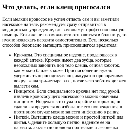
Что делать, если клещ присосался
Если мелкий кровосос не успел отпасть сам и вы заметили
насекомое на теле, рекомендуем сразу отправиться в
медицинское учреждение, где вам окажут профессиональную
помощь. Если же нет возможности отправиться в больницу, то
нужно извлекать паразита самостоятельно. Есть несколько
способов безопасно вытащить присосавшегося вредителя:
Крючком. Это специальное изделие, продающееся в
каждой аптеке. Крючок имеет два зубца, которые
необходимо заводить под тело клеща, огибая хоботок,
как можно ближе к коже. Приспособление нужно
удерживать перпендикулярно, аккуратно проворачивая
вокруг жала три-четыре раза, после чего хоботок должен
вылезти сам.
Пинцетом. Если специального крючка нет под рукой,
извлечь кровососущего насекомого можно обычным
пинцетом. Но делать это нужно крайне осторожно, не
сдавливая вредителя во избежание его повреждения, в
противном случае можно занести инфекцию в ранку.
Ниткой. Вытащить клеща можно и простой ниткой для
шитья. Сделайте большую петлю, наденьте её на
паразита, аккуратно подводя под тельце и легонечко