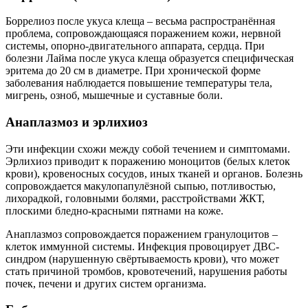
Боррелиоз после укуса клеща – весьма распространённая
проблема, сопровождающаяся поражением кожи, нервной
системы, опорно-двигательного аппарата, сердца. При
болезни Лайма после укуса клеща образуется специфическая
эритема до 20 см в диаметре. При хронической форме
заболевания наблюдается повышение температуры тела,
мигрень, озноб, мышечные и суставные боли.
Анаплазмоз и эрлихиоз
Эти инфекции схожи между собой течением и симптомами.
Эрлихиоз приводит к поражению моноцитов (белых клеток
крови), кровеносных сосудов, иных тканей и органов. Болезнь
сопровождается макулопапулёзной сыпью, потливостью,
лихорадкой, головными болями, расстройствами ЖКТ,
плоскими бледно-красными пятнами на коже.
Анаплазмоз сопровождается поражением гранулоцитов –
клеток иммунной системы. Инфекция провоцирует ДВС-
синдром (нарушенную свёртываемость крови), что может
стать причиной тромбов, кровотечений, нарушения работы
почек, печени и других систем организма.